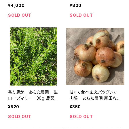
玄米 農薬 化学肥料 除草
玄米 農薬 化学肥料 除草
¥4,000
¥800
剤 不使用 掛け干し 2
剤 不使用 掛け干し 2
023年産
023年産
SOLD OUT
SOLD OUT
香り豊か あらた農園 生
甘くて食べ応えバツグンな
ローズマリー 30g 農薬
肉質 あらた農園 新玉ね
化学肥料不使用
ぎ 農薬 化学肥料 不使用 5
¥520
¥350
00g 博多こがねex
SOLD OUT
SOLD OUT