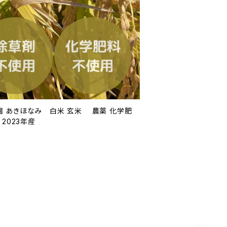
農園 あきほなみ 白米 玄米 農薬 化学肥
2023年産