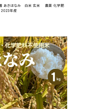
農園 あきほなみ 白米 玄米 農薬 化学肥
2023年産