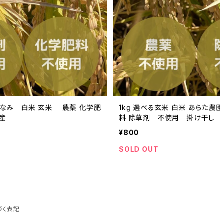
きほなみ 白米 玄米 農薬 化学肥
1kg 選べる玄米 白米 あらた
産
料 除草剤 不使用 掛け干し 
¥800
SOLD OUT
づく表記