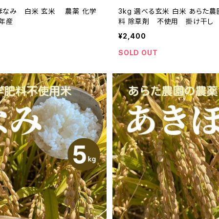
きほなみ 白米 玄米 農薬 化学
3kg 選べる玄米 白米 あらた
3年産
料 除草剤 不使用 掛け干し 
¥2,400
SOLD OUT